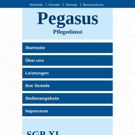
Startseite
Kontakt
Sitemap
Benutzerkonto
Pegasus
Pflegedienst
Startseite
Über uns
Leistungen
Ihre Vorteile
Stellenangebote
Impressum
SGB XI –